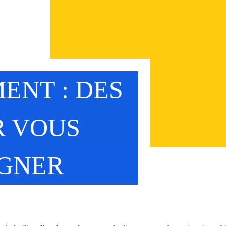
ENT : DES
R VOUS
GNER