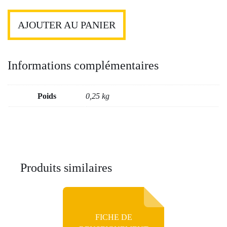
Carnet
de
AJOUTER AU PANIER
50
quittances
doubles
Informations complémentaires
Poids
0,25 kg
Produits similaires
FICHE DE