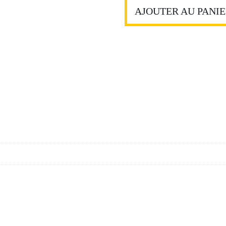
location
AJOUTER AU PANI
professionnel