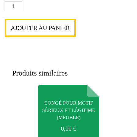
quantité
de
Avenant
bail
AJOUTER AU PANIER
commercial
Produits similaires
CONGÉ POUR MOTIF
SÉRIEUX ET LÉGITIME
(MEUBLÉ)
0,00
€