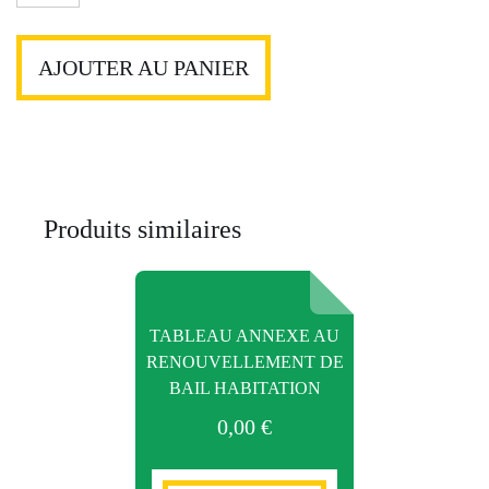
de
Congé
pour
AJOUTER AU PANIER
motif
sérieux
et
légitime
(meublé)
Produits similaires
TABLEAU ANNEXE AU
RENOUVELLEMENT DE
BAIL HABITATION
0,00
€