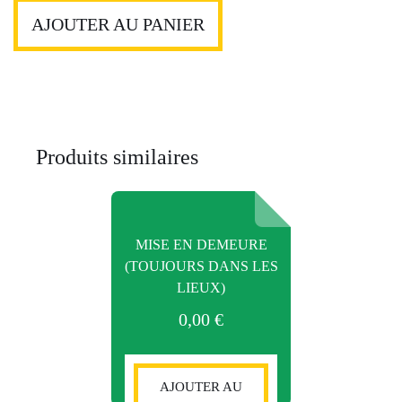
en
AJOUTER AU PANIER
demeure
(Cautionnaire)
Produits similaires
MISE EN DEMEURE
(TOUJOURS DANS LES
LIEUX)
0,00
€
AJOUTER AU