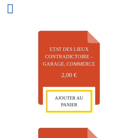
Skip
to
content
ETAT DES LIEUX
CONTRADICTOIRE –
GARAGE, COMMERCE
2,00
€
AJOUTER AU
PANIER