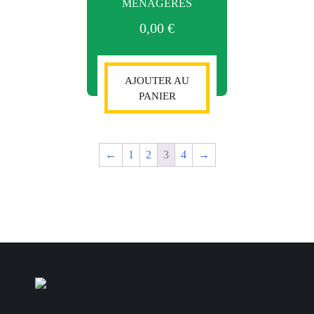
MÉNAGÈRES
0,00
€
AJOUTER AU
PANIER
←
1
2
3
4
→