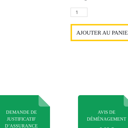
quantité
de
Mise
en
AJOUTER AU PANI
demeure
(locaux
commerciaux)
DEMANDE DE
AVIS DE
JUSTIFICATIF
DÉMÉNAGEMENT
D’ASSURANCE