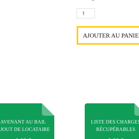
quantité
de
Demande
de
AJOUTER AU PANI
justificatif
d'entretien
chaudière
AVENANT AU BAIL
LISTE DES CHARGE
JOUT DE LOCATAIRE
RÉCUPÉRABLES